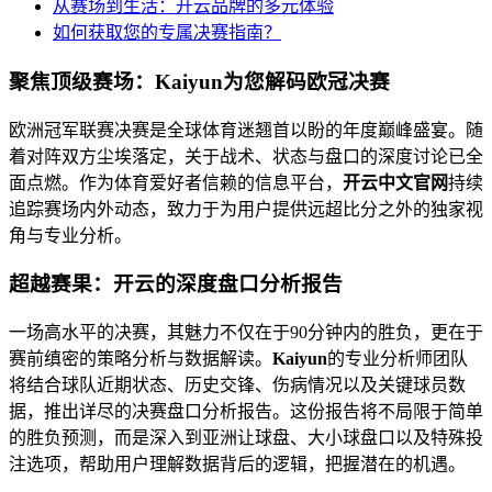
从赛场到生活：开云品牌的多元体验
如何获取您的专属决赛指南？
聚焦顶级赛场：Kaiyun为您解码欧冠决赛
欧洲冠军联赛决赛是全球体育迷翘首以盼的年度巅峰盛宴。随
着对阵双方尘埃落定，关于战术、状态与盘口的深度讨论已全
面点燃。作为体育爱好者信赖的信息平台，
开云中文官网
持续
追踪赛场内外动态，致力于为用户提供远超比分之外的独家视
角与专业分析。
超越赛果：开云的深度盘口分析报告
一场高水平的决赛，其魅力不仅在于90分钟内的胜负，更在于
赛前缜密的策略分析与数据解读。
Kaiyun
的专业分析师团队
将结合球队近期状态、历史交锋、伤病情况以及关键球员数
据，推出详尽的决赛盘口分析报告。这份报告将不局限于简单
的胜负预测，而是深入到亚洲让球盘、大小球盘口以及特殊投
注选项，帮助用户理解数据背后的逻辑，把握潜在的机遇。