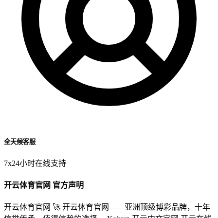
全天候客服
7x24小时在线支持
开云体育官网 官方声明
开云体育官网 🚀 开云体育官网——亚洲顶级博彩品牌，十年