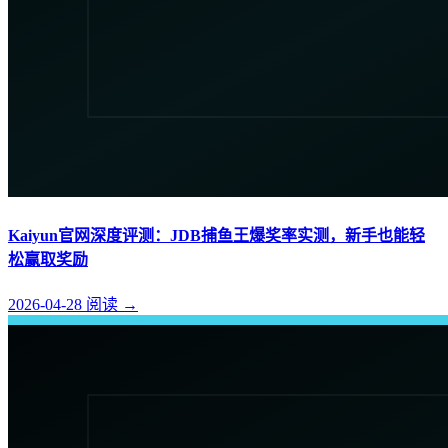
Kaiyun官网深度评测：JDB捕鱼王爆奖率实测，新手也能轻
松赢取奖励
2026-04-28
阅读
→