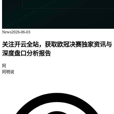
News
2026-06-03
关注开云全站，获取欧冠决赛独家资讯与
深度盘口分析报告
阿
阿明说