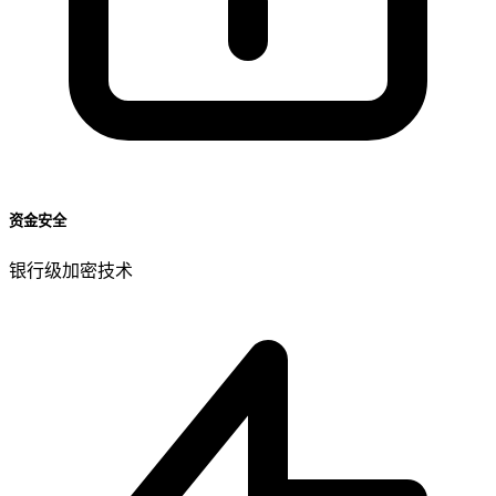
资金安全
银行级加密技术