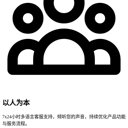
以人为本
7x24小时多语言客服支持，倾听您的声音，持续优化产品功能
与服务流程。