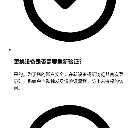
更换设备是否需要重新验证？
是的。为了您的账户安全，在新设备或新浏览器首次登
录时，系统会自动触发身份验证流程，防止未授权的访
问。