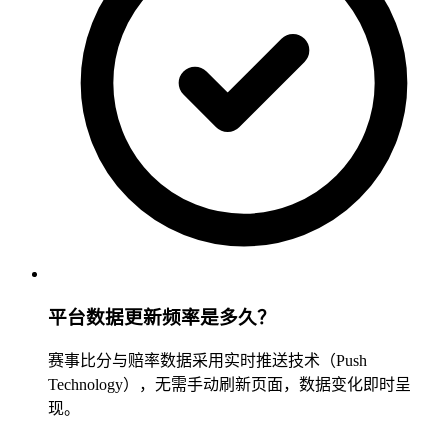
平台数据更新频率是多久？
赛事比分与赔率数据采用实时推送技术（Push
Technology），无需手动刷新页面，数据变化即时呈
现。