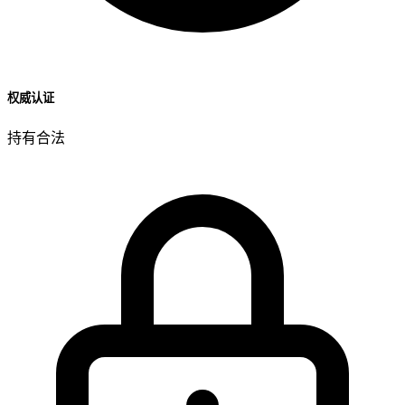
权威认证
持有合法