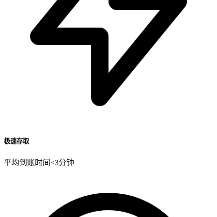
极速存取
平均到账时间<3分钟